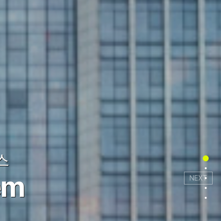
스
스
Secti
Sect
em
em
NEXT
Sect
Sect
Sect