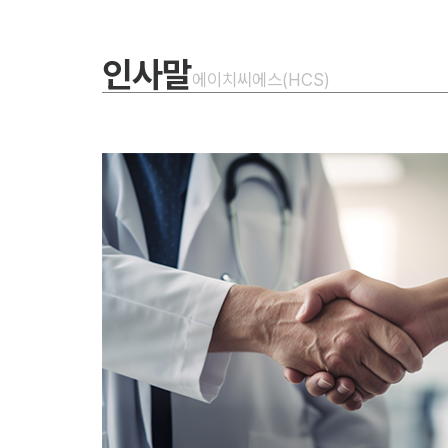
인사말
에이치씨에스(HCS)